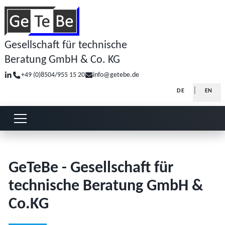
Gesellschaft für technische
Beratung GmbH & Co. KG
+49 (0)8504/955 15 20
info@getebe.de
Select your la
DE
EN
Open or close menu
GeTeBe - Gesellschaft für
technische Beratung GmbH &
Co.KG